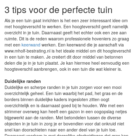
3 tips voor de perfecte tuin
Als je een tuin gaat inrichten is het een zeer interessant idee om
met hoogteverschil te werken. Een hoogteverschil geeft namelijk
overzicht in je tuin. Daarnaast geeft het echter ook een zee aan
ruimte. Dit is de reden waarom professionele hoveniers zo graag
met een
keerwand
werken. Een keerwand die je aanschaft via
www.mholf-bestrating.nl is het ideale middel om dit hoogteverschil
in een tuin te maken. Je creëert dit door middel van betonnen
delen die je in je tuin plaatst. Je kan hiermee heel eenvoudig een
hoogteverschil aanbrengen, ook in een tuin die wat kleiner is.
Duidelijke randen
Duidelijke en scherpe randen in je tuin zorgen voor een mooi
overzichtelijk geheel. Een tuin waarbij het pad, het gras en de
borders binnen duidelijke kaders ingesloten zitten oogt
overzichtelijk en is daarnaast goed bij te houden. Wie met een
strimmer overweg kan heeft een gazon in een oogopslag netjes
bijgewerkt aan de randen. Met betondelen tussen de diverse
objecten in je tuin in zorg je er bovendien voor dat onkruid niet
snel kan doorschieten naar een ander deel van je tuin toe.
Daarnaast voorkom je met dergelijke afscheidingen dat gras kan