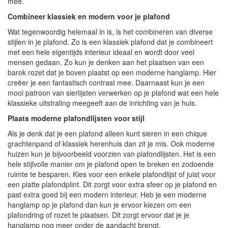
mee.
Combineer klassiek en modern voor je plafond
Wat tegenwoordig helemaal in is, is het combineren van diverse
stijlen in je plafond. Zo is een klassiek plafond dat je combineert
met een hele eigentijds interieur ideaal en wordt door veel
mensen gedaan. Zo kun je denken aan het plaatsen van een
barok rozet dat je boven plaatst op een moderne hanglamp. Hier
creëer je een fantastisch contrast mee. Daarnaast kun je een
mooi patroon van sierlijsten verwerken op je plafond wat een hele
klassieke uitstraling meegeeft aan de inrichting van je huis.
Plaats moderne plafondlijsten voor stijl
Als je denk dat je een plafond alleen kunt sieren in een chique
grachtenpand of klassiek herenhuis dan zit je mis. Ook moderne
huizen kun je bijvoorbeeld voorzien van plafondlijsten. Het is een
hele stijlvolle manier om je plafond open te breken en zodoende
ruimte te besparen. Kies voor een enkele plafondlijst of juist voor
een platte plafondplint. Dit zorgt voor extra sfeer op je plafond en
past extra goed bij een modern interieur. Heb je een moderne
hanglamp op je plafond dan kun je ervoor kiezen om een
plafondring of rozet te plaatsen. Dit zorgt ervoor dat je je
hanglamp nog meer onder de aandacht brengt.